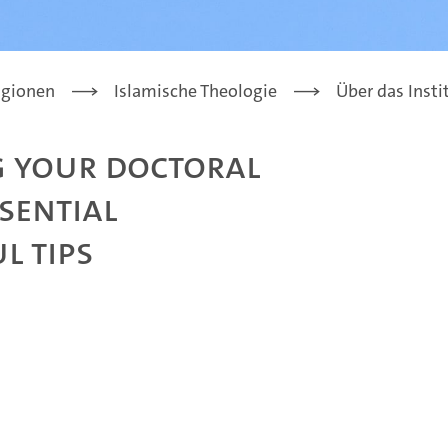
igionen
Islamische Theologie
Über das Insti
g your Doctoral
sential
l Tips